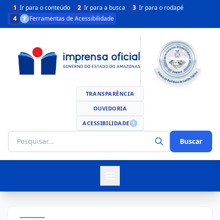
1
Ir para o conteúdo
2
Ir para a busca
3
Ir para o rodapé
4
Ferramentas de Acessibilidade
TRANSPARÊNCIA
OUVIDORIA
ACESSIBILIDADE
Buscar
Abrir menu